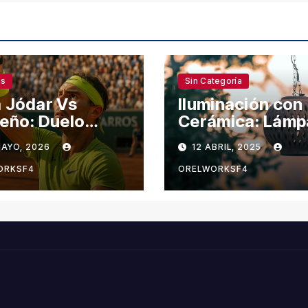
as
Sin Categoría
 Jódar Vs
Iluminación con
eño: Duelo
Cerámica: Lámp
o en Roland
que Evocan la
MAYO, 2026
12 ABRIL, 2025
ros
Naturaleza
ORKSF4
ORELWORKSF4