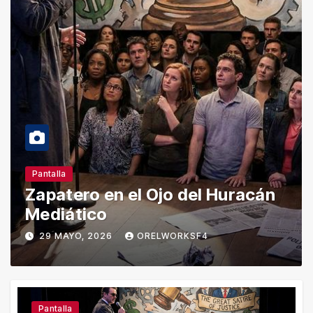
Pantalla
Noti
Zapatero en el Ojo del Huracán
Ra
Mediático
Ép
29 MAYO, 2026
ORELWORKSF4
2
Pantalla