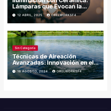
Iluminación con Cerámica:
Lámparas que Evocan la
Naturaleza
12 ABRIL, 2025
ORELWORKSF4
Sin Categoría
Técnicas de Aireación
Avanzadas: Innovación en el
Cuidado del Agua
16 AGOSTO, 2024
ORELWORKSF4