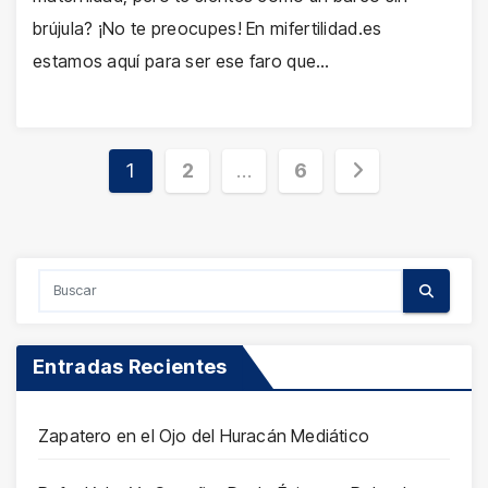
brújula? ¡No te preocupes! En mifertilidad.es
estamos aquí para ser ese faro que…
Paginación
1
2
…
6
de
entradas
Entradas Recientes
Zapatero en el Ojo del Huracán Mediático