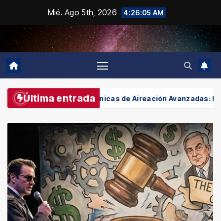
Saltar
Mié. Ago 5th, 2026
4:26:07 AM
al
contenido
Última entrada
Técnicas de Aireación Avanzadas: Innovación en el Cuidado