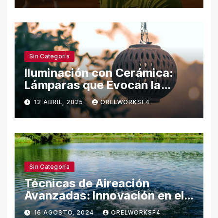
Sin Categoría
Iluminación con Cerámica:
Lámparas que Evocan la
Naturaleza
12 ABRIL, 2025
ORELWORKSF4
Sin Categoría
Técnicas de Aireación
Avanzadas: Innovación en el
Cuidado del Agua
16 AGOSTO, 2024
ORELWORKSF4