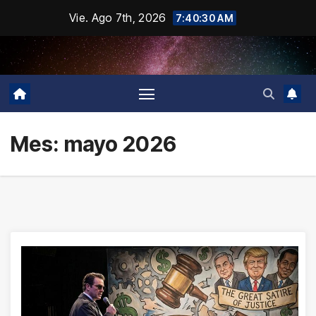
Saltar
Vie. Ago 7th, 2026
7:40:31 AM
al
contenido
Mes:
mayo 2026