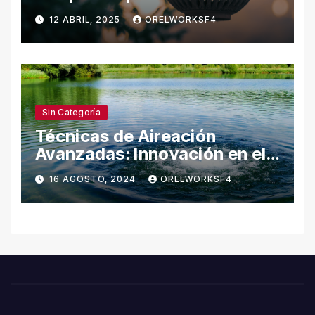
Naturaleza
12 ABRIL, 2025
ORELWORKSF4
Sin Categoría
Técnicas de Aireación
Avanzadas: Innovación en el
Cuidado del Agua
16 AGOSTO, 2024
ORELWORKSF4