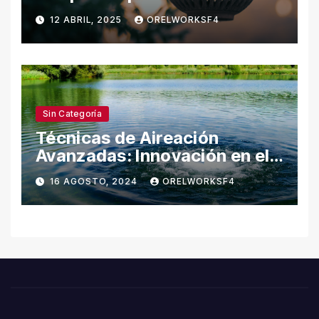
Naturaleza
12 ABRIL, 2025
ORELWORKSF4
Sin Categoría
Técnicas de Aireación
Avanzadas: Innovación en el
Cuidado del Agua
16 AGOSTO, 2024
ORELWORKSF4