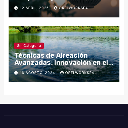
Naturaleza
12 ABRIL, 2025
ORELWORKSF4
Sin Categoría
Técnicas de Aireación
Avanzadas: Innovación en el
Cuidado del Agua
16 AGOSTO, 2024
ORELWORKSF4