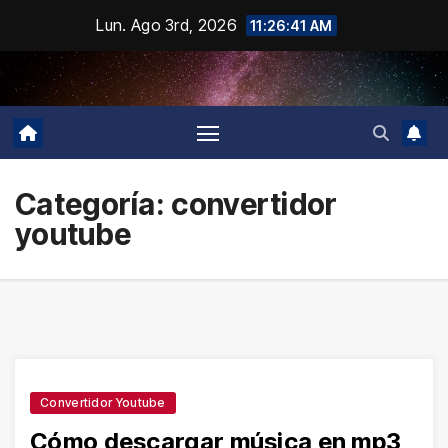
Saltar
Lun. Ago 3rd, 2026
11:26:42 AM
al
contenido
Categoría:
convertidor
youtube
Convertidor Youtube
Cómo descargar música en mp3