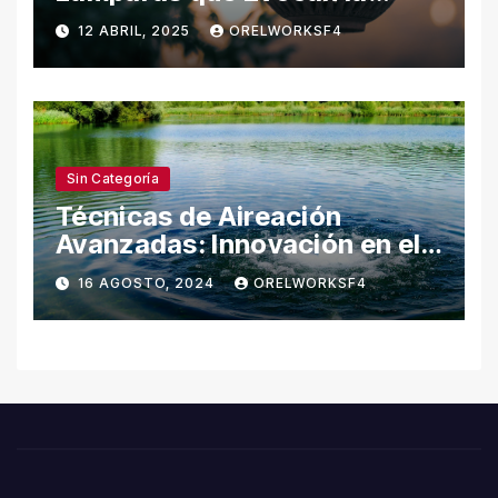
Naturaleza
12 ABRIL, 2025
ORELWORKSF4
Sin Categoría
Técnicas de Aireación
Avanzadas: Innovación en el
Cuidado del Agua
16 AGOSTO, 2024
ORELWORKSF4