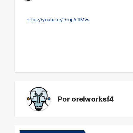
https://youtu.be/D-npAi1lMVs
Navegación
de
entradas
Por
orelworksf4