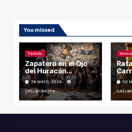
You missed
Pantalla
Notici
Zapatero en el Ojo
Rafa
del Huracán
Carr
Mediático
Épic
29 MAYO, 2026
29 
Gar
ORELWORKSF4
ORELW