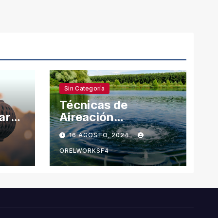
Sin Categoría
Técnicas de
aras
Aireación
Avanzadas:
16 AGOSTO, 2024
Innovación en el
Cuidado del Agua
ORELWORKSF4