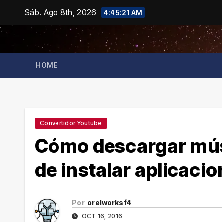
Saltar
Sáb. Ago 8th, 2026
4:45:21 AM
al
contenido
HOME
Convertidor Youtube
Cómo descargar mús
de instalar aplicaci
Por
orelworksf4
OCT 16, 2016