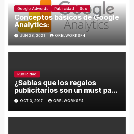
Google Adwords
Publicidad
Seo
Conceptos básicos de Google
Analytics:
JUN 28, 2021
ORELWORKSF4
Publicidad
¿Sabías que los regalos
publicitarios son un must para
tu empresa?
OCT 3, 2017
ORELWORKSF4