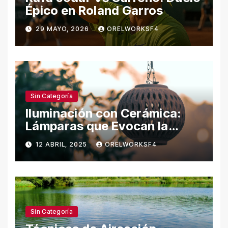
Épico en Roland Garros
29 MAYO, 2026
ORELWORKSF4
Sin Categoría
Iluminación con Cerámica:
Lámparas que Evocan la
Naturaleza
12 ABRIL, 2025
ORELWORKSF4
Sin Categoría