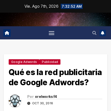
Saltar
Vie. Ago 7th, 2026
7:32:52 AM
al
contenido
Google Adwords
Publicidad
Qué es la red publicitaria
de Google Adwords?
Por
orelworksf4
OCT 30, 2016