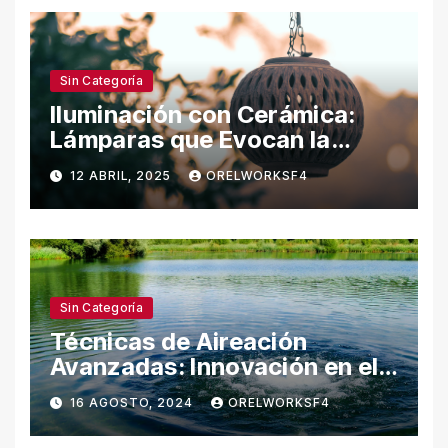
Sin Categoría
Iluminación con Cerámica:
Lámparas que Evocan la
Naturaleza
12 ABRIL, 2025
ORELWORKSF4
Sin Categoría
Técnicas de Aireación
Avanzadas: Innovación en el
Cuidado del Agua
16 AGOSTO, 2024
ORELWORKSF4