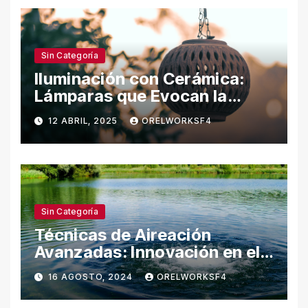
Sin Categoría
Iluminación con Cerámica:
Lámparas que Evocan la
Naturaleza
12 ABRIL, 2025
ORELWORKSF4
Sin Categoría
Técnicas de Aireación
Avanzadas: Innovación en el
Cuidado del Agua
16 AGOSTO, 2024
ORELWORKSF4