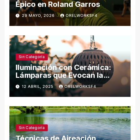
Épico en Roland Garros
29 MAYO, 2026
ORELWORKSF4
Sin Categoría
Iluminación con Cerámica:
Lámparas que Evocan la
Naturaleza
12 ABRIL, 2025
ORELWORKSF4
Sin Categoría
Técnicas de Aireación