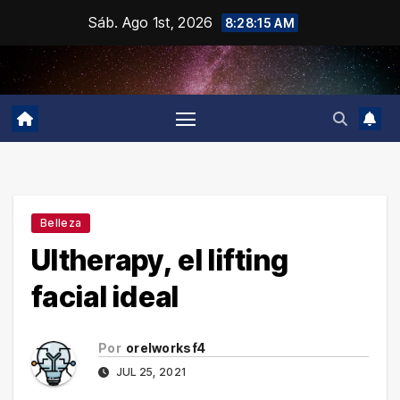
Saltar
Sáb. Ago 1st, 2026
8:28:16 AM
al
contenido
Belleza
Ultherapy, el lifting
facial ideal
Por
orelworksf4
JUL 25, 2021